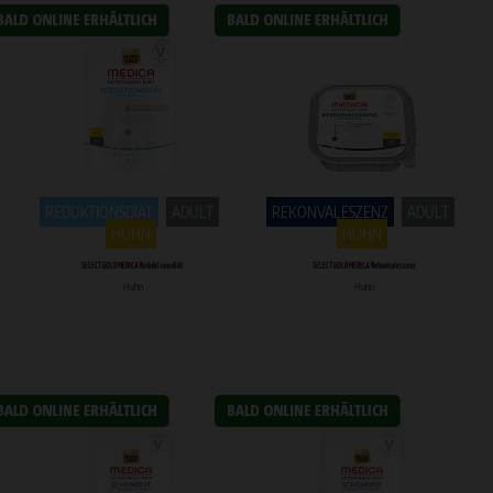
REDUKTIONSDIÄT
ADULT
REKONVALESZENZ
ADULT
HUHN
HUHN
SELECT GOLD MEDICA Reduktionsdiät
SELECT GOLD MEDICA Rekonvaleszenz
Huhn
Huhn