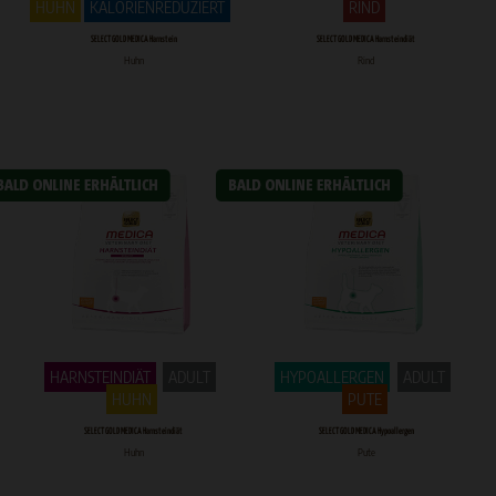
HUHN
KALORIENREDUZIERT
RIND
SELECT GOLD MEDICA Harnstein
SELECT GOLD MEDICA Harnsteindiät
Huhn
Rind
HARNSTEINDIÄT
ADULT
HYPOALLERGEN
ADULT
HUHN
PUTE
SELECT GOLD MEDICA Harnsteindiät
SELECT GOLD MEDICA Hypoallergen
Huhn
Pute