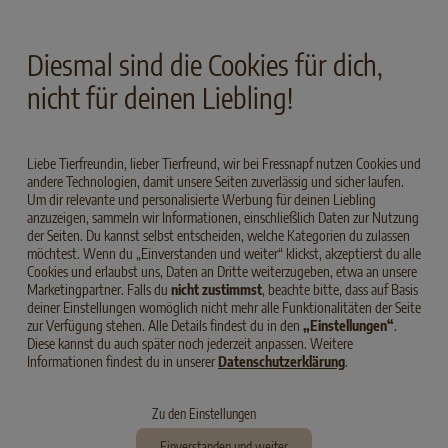
Diesmal sind die Cookies für dich,
nicht für deinen Liebling!
LEBERDIÄT
ADULT
HUHN
NIERENDIÄT
ADULT
HUHN
Liebe Tierfreundin, lieber Tierfreund, wir bei Fressnapf nutzen Cookies und
APPETITANREGEND
andere Technologien, damit unsere Seiten zuverlässig und sicher laufen.
SELECT GOLD MEDICA Leber
Um dir relevante und personalisierte Werbung für deinen Liebling
Huhn
SELECT GOLD MEDICA Nierendiät
anzuzeigen, sammeln wir Informationen, einschließlich Daten zur Nutzung
Huhn
der Seiten. Du kannst selbst entscheiden, welche Kategorien du zulassen
möchtest. Wenn du „Einverstanden und weiter“ klickst, akzeptierst du alle
Cookies und erlaubst uns, Daten an Dritte weiterzugeben, etwa an unsere
Marketingpartner. Falls du
nicht zustimmst
, beachte bitte, dass auf Basis
deiner Einstellungen womöglich nicht mehr alle Funktionalitäten der Seite
zur Verfügung stehen. Alle Details findest du in den
„Einstellungen“
.
Diese kannst du auch später noch jederzeit anpassen. Weitere
Informationen findest du in unserer
Datenschutzerklärung
.
Zu den Einstellungen
Einverstanden und weiter