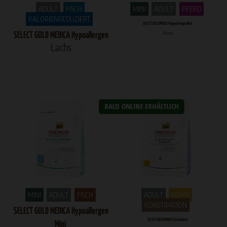
ADULT
FISCH
MINI
ADULT
PFERD
KALORIENREDUZIERT
SELECT GOLD MEDICA Hypoallergen Mini
Pferd
SELECT GOLD MEDICA Hypoallergen
Lachs
MINI
ADULT
FISCH
ADULT
HUHN
KONSTIPATION
SELECT GOLD MEDICA Hypoallergen
SELECT GOLD MEDICA Schonkost
Mini