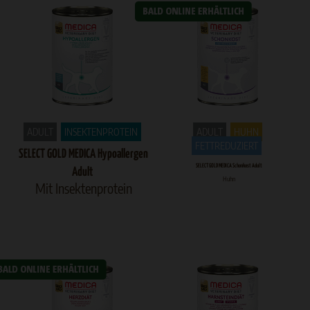
ADULT
INSEKTENPROTEIN
ADULT
HUHN
FETTREDUZIERT
SELECT GOLD MEDICA Hypoallergen
SELECT GOLD MEDICA Schonkost Adult
Adult
Huhn
Mit Insektenprotein