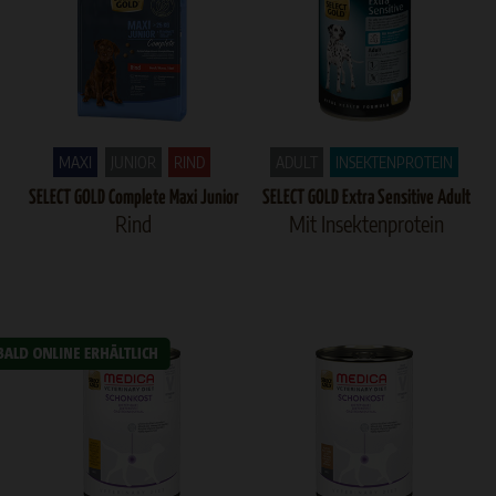
MAXI
JUNIOR
RIND
ADULT
INSEKTENPROTEIN
SELECT GOLD Complete Maxi Junior
SELECT GOLD Extra Sensitive Adult
Rind
Mit Insektenprotein