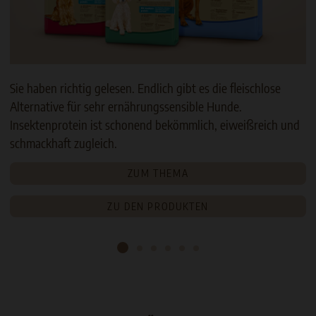
leischlose
Manche Menschen können einfach alles esse
e.
andere bestimmte Zutaten nicht so gut vertr
weißreich und
genauso ist es auch bei Katzen. SELECT GOL
Hypoallergen und SELECT Pure bieten hier di
Lösungen.
ZUM THEMA
ZU DEN PRODUKTEN