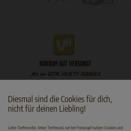
RUNDUM GUT VERSORGT
Mit der VITAL HEALTH FORMULA
Diesmal sind die Cookies für dich,
nicht für deinen Liebling!
Prebiotische Inhaltsstoffe für eine stabile
Darmflora
Liebe Tierfreundin, lieber Tierfreund, wir bei Fressnapf nutzen Cookies und