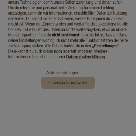
andere Technologien, damit unsere Seiten zuverlässig und sicher laufen.
Ohne Zusatz von Zucker und Soja
Um dir relevante und personalisierte Werbung für deinen Liebling
anzuzeigen, sammeln wir Informationen, einschließlich Daten zur Nutzung
der Seiten. Du kannst selbst entscheiden, welche Kategorien du zulassen
möchtest. Wenn du „Einverstanden und weiter“ klickst, akzeptierst du alle
Cookies und erlaubst uns, Daten an Dritte weiterzugeben, etwa an unsere
Ohne Verwendung von künstlichen
Marketingpartner. Falls du
nicht zustimmst
, beachte bitte, dass auf Basis
Konservierungsmitteln, Farb- und
deiner Einstellungen womöglich nicht mehr alle Funktionalitäten der Seite
Geschmacksstoffen
zur Verfügung stehen. Alle Details findest du in den
„Einstellungen“
.
Diese kannst du auch später noch jederzeit anpassen. Weitere
Informationen findest du in unserer
Datenschutzerklärung
.
Mit Tierärzten und Ernährungswissenschaftlern
Zu den Einstellungen
entwickelt
Einverstanden und weiter
Hergestellt in Deutschland