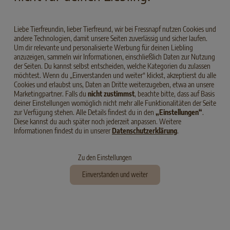
Ohne Zusatz von Zucker und Soja
Liebe Tierfreundin, lieber Tierfreund, wir bei Fressnapf nutzen Cookies und
andere Technologien, damit unsere Seiten zuverlässig und sicher laufen.
Um dir relevante und personalisierte Werbung für deinen Liebling
Ohne Verwendung von künstlichen
anzuzeigen, sammeln wir Informationen, einschließlich Daten zur Nutzung
Konservierungsmitteln, Farb- und
der Seiten. Du kannst selbst entscheiden, welche Kategorien du zulassen
Geschmacksstoffen
möchtest. Wenn du „Einverstanden und weiter“ klickst, akzeptierst du alle
Cookies und erlaubst uns, Daten an Dritte weiterzugeben, etwa an unsere
Marketingpartner. Falls du
nicht zustimmst
, beachte bitte, dass auf Basis
deiner Einstellungen womöglich nicht mehr alle Funktionalitäten der Seite
zur Verfügung stehen. Alle Details findest du in den
„Einstellungen“
.
Mit Tierärzten und Ernährungswissenschaftlern
Diese kannst du auch später noch jederzeit anpassen. Weitere
entwickelt
Informationen findest du in unserer
Datenschutzerklärung
.
Zu den Einstellungen
Hergestellt in Deutschland
Einverstanden und weiter