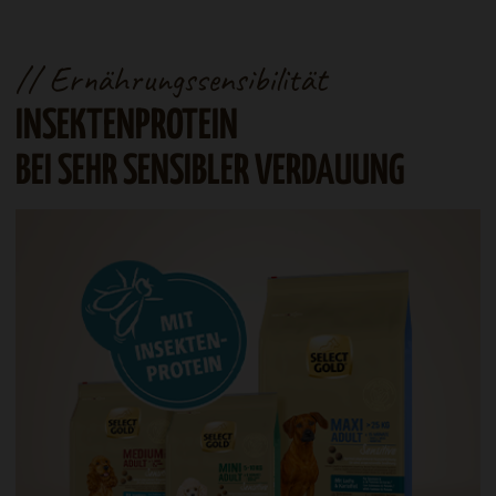
ät
// Unverträglichkeit
DER RICHTIGE UMGANG
RDAUUNG
MIT UNVERTRÄGLICHKEI