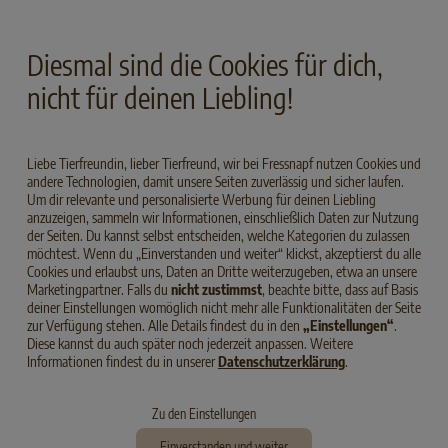
Diesmal sind die Cookies für dich,
nicht für deinen Liebling!
XS
ADULT
HUHN
XS
SENIOR
HUHN
SELECT GOLD Complete XS Adult
SELECT GOLD Complete XS Senior
Liebe Tierfreundin, lieber Tierfreund, wir bei Fressnapf nutzen Cookies und
Huhn
Huhn
andere Technologien, damit unsere Seiten zuverlässig und sicher laufen.
Um dir relevante und personalisierte Werbung für deinen Liebling
anzuzeigen, sammeln wir Informationen, einschließlich Daten zur Nutzung
der Seiten. Du kannst selbst entscheiden, welche Kategorien du zulassen
möchtest. Wenn du „Einverstanden und weiter“ klickst, akzeptierst du alle
Cookies und erlaubst uns, Daten an Dritte weiterzugeben, etwa an unsere
Marketingpartner. Falls du
nicht zustimmst
, beachte bitte, dass auf Basis
deiner Einstellungen womöglich nicht mehr alle Funktionalitäten der Seite
zur Verfügung stehen. Alle Details findest du in den
„Einstellungen“
.
Diese kannst du auch später noch jederzeit anpassen. Weitere
Informationen findest du in unserer
Datenschutzerklärung
.
Zu den Einstellungen
Einverstanden und weiter