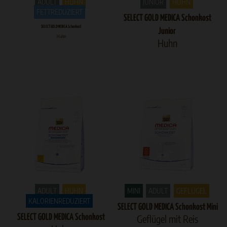
ADULT
HUHN
JUNIOR
HUHN
FETTREDUZIERT
SELECT GOLD MEDICA Schonkost
SELECT GOLD MEDICA Schonkost
Junior
Huhn
Huhn
ADULT
HUHN
MINI
ADULT
GEFLÜGEL
KALORIENREDUZIERT
SELECT GOLD MEDICA Schonkost Mini
SELECT GOLD MEDICA Schonkost
Geflügel mit Reis