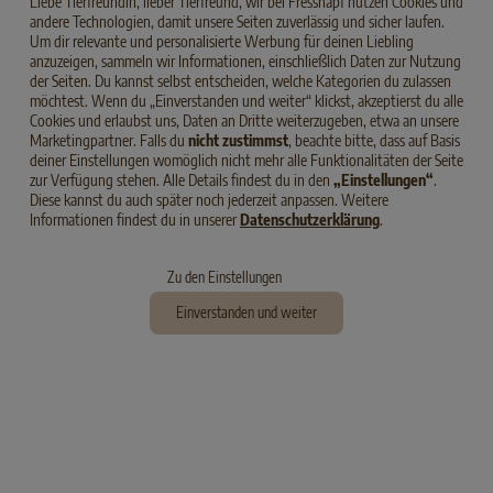
Liebe Tierfreundin, lieber Tierfreund, wir bei Fressnapf nutzen Cookies und
ganz eigene Anforderungen an ihre Ernährung und Pflege.
andere Technologien, damit unsere Seiten zuverlässig und sicher laufen.
Welche das sind und worauf Sie achten sollten, erfahren Sie
Um dir relevante und personalisierte Werbung für deinen Liebling
hier.
anzuzeigen, sammeln wir Informationen, einschließlich Daten zur Nutzung
der Seiten. Du kannst selbst entscheiden, welche Kategorien du zulassen
möchtest. Wenn du „Einverstanden und weiter“ klickst, akzeptierst du alle
Cookies und erlaubst uns, Daten an Dritte weiterzugeben, etwa an unsere
Marketingpartner. Falls du
nicht zustimmst
, beachte bitte, dass auf Basis
deiner Einstellungen womöglich nicht mehr alle Funktionalitäten der Seite
zur Verfügung stehen. Alle Details findest du in den
„Einstellungen“
.
Diese kannst du auch später noch jederzeit anpassen. Weitere
Informationen findest du in unserer
Datenschutzerklärung
.
Zu den Einstellungen
Einverstanden und weiter
EIN WELPE
kommt ins Haus.
Putzig, tapsig, unternehmungslustig: Welpen sind der
reinste Sonnenschein. Erfahren Sie jetzt, was bei der
Aufzucht zu beachten ist und wie Sie sie richtig versorgen.