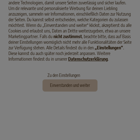
andere Technologien, damit unsere Seiten zuverlässig und sicher laufen.
Um dir relevante und personalisierte Werbung für deinen Liebling
anzuzeigen, sammeln wir Informationen, einschließlich Daten zur Nutzung
der Seiten. Du kannst selbst entscheiden, welche Kategorien du zulassen
möchtest. Wenn du „Einverstanden und weiter“ klickst, akzeptierst du alle
Cookies und erlaubst uns, Daten an Dritte weiterzugeben, etwa an unsere
Marketingpartner. Falls du
nicht zustimmst
, beachte bitte, dass auf Basis
deiner Einstellungen womöglich nicht mehr alle Funktionalitäten der Seite
zur Verfügung stehen. Alle Details findest du in den
„Einstellungen“
.
Diese kannst du auch später noch jederzeit anpassen. Weitere
Informationen findest du in unserer
Datenschutzerklärung
.
VON STUBENTIGERN
Zu den Einstellungen
und Freiluftstreunern.
Einverstanden und weiter
Drinnen halten oder rauslassen? Beides geht – und je nach
Haltungsart ergeben sich ganz verschiedene
Anforderungen an den Umgang mit Ihrer Katze. Welche das
sind, erfahren Sie hier.