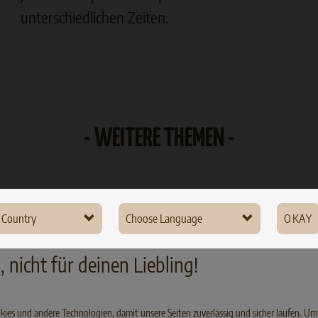
unterschiedlichen Zeiten.
- WEITERE THEMEN -
 Country
Choose Language
OKAY
many
, nicht für deinen Liebling!
ce
nd
ookies und andere Technologien, damit unsere Seiten zuverlässig und sicher laufen. Um