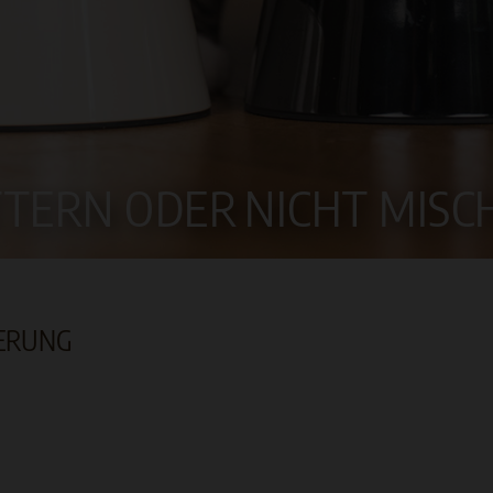
TTERN ODER
NICHT MIS
TERUNG