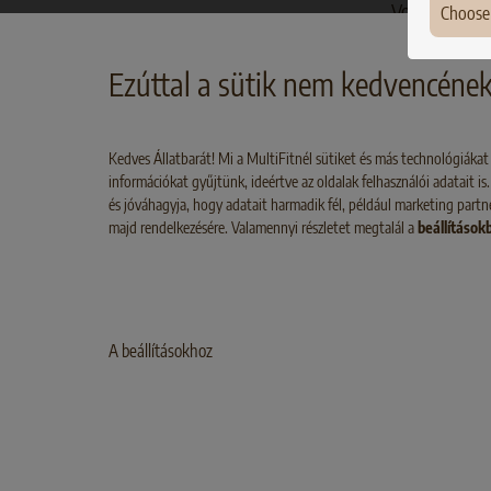
Vorteile es w
Choose
wir dieses w
Ger
genauer unte
Ezúttal a sütik nem kedvencéne
Fran
Pola
Kedves Állatbarát! Mi a MultiFitnél sütiket és más technológiák
információkat gyűjtünk, ideértve az oldalak felhasználói adatait 
Den
és jóváhagyja, hogy adatait harmadik fél, például marketing par
Hun
majd rendelkezésére. Valamennyi részletet megtalál a
beállítások
Irel
Lux
A beállításokhoz
Belg
Aust
Swit
A SZOBATIGRIS