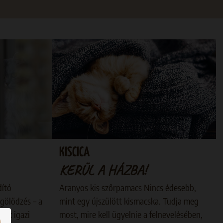
KISCICA
KERÜL A HÁZBA!
dító
Aranyos kis szőrpamacs Nincs édesebb,
gölődzés – a
mint egy újszülött kismacska. Tudja meg
nak igazi
most, mire kell ügyelnie a felnevelésében,