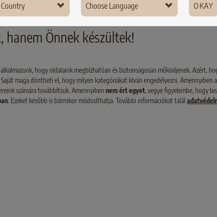
irklich bietet. Deshalb nehmen
mesterei. Ez aztán persze a ki
 Country
Choose Language
OKAY
ichtige Thema hier etwas
gyorsan megmutatkozhat. Mo
many
r die Lupe.
megtudhat mindent, ami font
k, hanem Önnek készültek!
ce
testsúlyának szabályozásához,
mindenképpen oda kell figyeln
nd
at alkalmazunk, hogy oldalaink megbízhatóan és biztonságosan működjenek. Azért, ho
is. Saját maga döntheti el, hogy milyen kategóriákat kíván engedélyezni. Amennyiben 
mark
tnereink számára továbbítsuk. Amennyiben
nem ért egyet
, vegye figyelembe, hogy beá
gary
ban
. Ezeket később is bármikor módosíthatja. További információkat talál
adatvédel
and
embourg
ium
ria
zerland