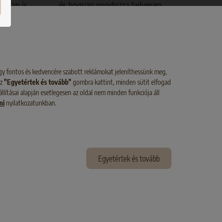
lókban is
és hogyan gondozza helyesen.
st
os macskája
 és amire
ie.
gy fontos és kedvencére szabott reklámokat jeleníthessünk meg,
az
"Egyetértek és tovább"
gombra kattint, minden sütit elfogad
llításai alapján esetlegesen az oldal nem minden funkciója áll
mi
nyilatkozatunkban.
Egyetértek és tovább