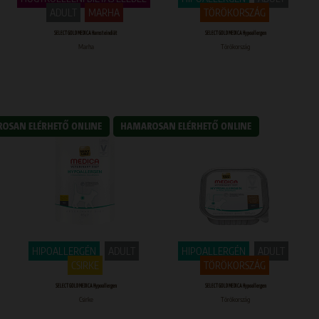
ADULT
MARHA
TÖRÖKORSZÁG
SELECT GOLD MEDICA Harnsteindiät
SELECT GOLD MEDICA Hypoallergen
Marha
Törökország
HIPOALLERGÉN
ADULT
HIPOALLERGÉN
ADULT
CSIRKE
TÖRÖKORSZÁG
SELECT GOLD MEDICA Hypoallergen
SELECT GOLD MEDICA Hypoallergen
Csirke
Törökország