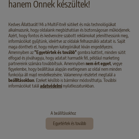
hanem Önnek készültek!
Kedves Állatbarát! Mi a MultiFitnél sütiket és más technológiákat
alkalmazunk, hogy oldalaink megbízhatóan és biztonságosan működjenek.
Azért, hogy fontos és kedvencére szabott reklámokat jeleníthessünk meg,
információkat gyűjtünk, ideértve az oldalak felhasználói adatait is. Saját
KÍMÉLO DIÉTÁS ELEDEL
HÚGYKOELLENI DIÉTÁS ELEDEL
maga döntheti el, hogy milyen kategóriákat kíván engedélyezni.
Amennyiben az
"Egyetértek és tovább"
gombra kattint, minden sütit
ADULT
CSIRKE
ADULT
CSIRKE
elfogad és jóváhagyja, hogy adatait harmadik fél, például marketing
KALORIENREDUZIERT
SELECT GOLD MEDICA Schonkost
partnereink számára továbbítsuk. Amennyiben
nem ért egyet
, vegye
Csirke
SELECT GOLD MEDICA Harnstein
figyelembe, hogy beállításai alapján esetlegesen az oldal nem minden
Csirke
funkciója áll majd rendelkezésére. Valamennyi részletet megtalál a
beállításokban
. Ezeket később is bármikor módosíthatja. További
információkat talál
adatvédelmi
nyilatkozatunkban.
A beállításokhoz
Egyetértek és tovább