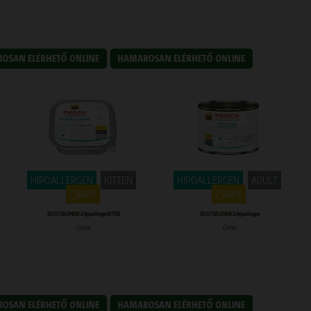
HIPOALLERGÉN
KITTEN
HIPOALLERGÉN
ADULT
CSIRKE
CSIRKE
SELECT GOLD MEDICA Hypoallergen KITTEN
SELECT GOLD MEDICA Hypoallergen
Csirke
Csirke