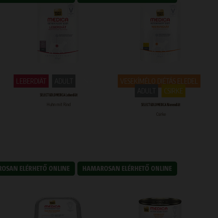
LEBERDIÄT
ADULT
CSIRKE
VESEKÍMÉLO DIÉTÁS ELEDEL
ADULT
CSIRKE
SELECT GOLD MEDICA Leberdiät
Huhn mit Rind
SELECT GOLD MEDICA Nierendiät
Csirke