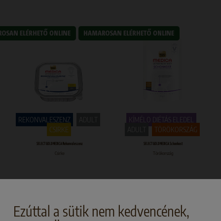
REKONVALESZENZ
ADULT
KÍMÉLO DIÉTÁS ELEDEL
CSIRKE
ADULT
TÖRÖKORSZÁG
SELECT GOLD MEDICA Rekonvaleszenz
SELECT GOLD MEDICA Schonkost
Csirke
Törökország
Ezúttal a sütik nem kedvencének,