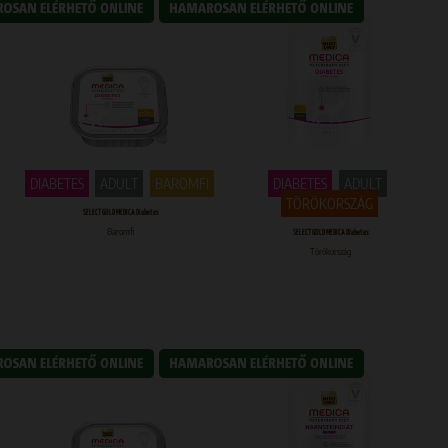
DIABETES
ADULT
BAROMFI
DIABETES
ADULT
TÖRÖKORSZÁG
SELECT GOLD MEDICA Diabetes
Baromfi
SELECT GOLD MEDICA Diabetes
Törökország