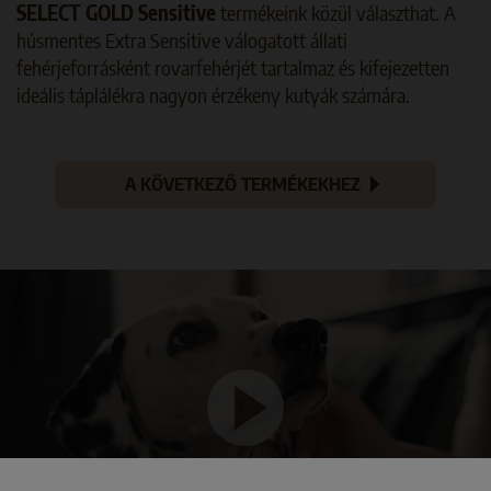
SELECT GOLD Sensitive
termékeink közül választhat. A
húsmentes Extra Sensitive válogatott állati
fehérjeforrásként rovarfehérjét tartalmaz és kifejezetten
ideális táplálékra nagyon érzékeny kutyák számára.
A KÖVETKEZŐ TERMÉKEKHEZ
Play