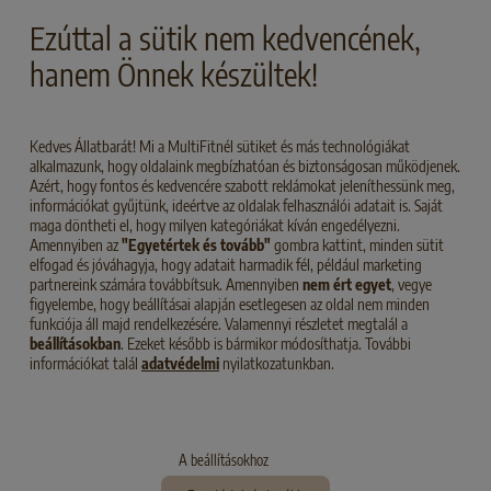
Ezúttal a sütik nem kedvencének,
Video
hanem Önnek készültek!
Kedves Állatbarát! Mi a MultiFitnél sütiket és más technológiákat
TERMÉKEK
alkalmazunk, hogy oldalaink megbízhatóan és biztonságosan működjenek.
Azért, hogy fontos és kedvencére szabott reklámokat jeleníthessünk meg,
információkat gyűjtünk, ideértve az oldalak felhasználói adatait is. Saját
maga döntheti el, hogy milyen kategóriákat kíván engedélyezni.
Amennyiben az
"Egyetértek és tovább"
gombra kattint, minden sütit
elfogad és jóváhagyja, hogy adatait harmadik fél, például marketing
partnereink számára továbbítsuk. Amennyiben
nem ért egyet
, vegye
figyelembe, hogy beállításai alapján esetlegesen az oldal nem minden
funkciója áll majd rendelkezésére. Valamennyi részletet megtalál a
beállításokban
. Ezeket később is bármikor módosíthatja. További
információkat talál
adatvédelmi
nyilatkozatunkban.
A beállításokhoz