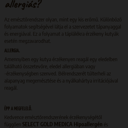
allergiás?
Az emésztőrendszer olyan, mint egy kis erőmű. Különböző
folyamatok segítségével látja el a szervezetet tápanyaggal
és energiával. Ez a folyamat a táplálékra érzékeny kutyák
esetén megzavarodhat.
ALLERGIA.
Amennyiben egy kutya érzékenyen reagál egy eledelben
található összetevőre, eledel allergiában vagy
-érzékenységben szenved. Bélrendszerét túlterheli az
alapanyag megemésztése és a nyálkahártya irritációjával
reagál.
ÉPP A MEGFELELŐ.
Kedvence emésztőrendszerének érzékenységétől
függően
SELECT GOLD MEDICA Hipoallergén
és