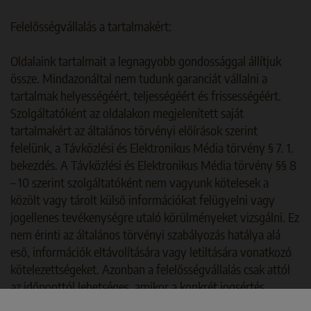
Felelősségvállalás a tartalmakért:
Oldalaink tartalmait a legnagyobb gondossággal állítjuk
össze. Mindazonáltal nem tudunk garanciát vállalni a
tartalmak helyességéért, teljességéért és frissességéért.
Szolgáltatóként az oldalakon megjelenített saját
tartalmakért az általános törvényi előírások szerint
felelünk, a Távközlési és Elektronikus Média törvény § 7. 1.
bekezdés. A Távközlési és Elektronikus Média törvény §§ 8
– 10 szerint szolgáltatóként nem vagyunk kötelesek a
közölt vagy tárolt külső információkat felügyelni vagy
jogellenes tevékenységre utaló körülményeket vizsgálni. Ez
nem érinti az általános törvényi szabályozás hatálya alá
eső, információk eltávolítására vagy letiltására vonatkozó
kötelezettségeket. Azonban a felelősségvállalás csak attól
az időponttól lehetséges, amikor a konkrét jogsértés
tudomásunkra jutott. A jogsértések ismertté válása esetén