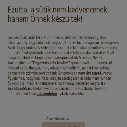
az érintett tartalmakat haladéktalanul eltávolítjuk.
Ezúttal a sütik nem kedvencének,
hanem Önnek készültek!
Felelősségvállalás a linkekért:
Kedves Állatbarát! Mi a MultiFitnél sütiket és más technológiákat
Ajánlatunk külső harmadik fél honlapjaira mutató linkeket
alkalmazunk, hogy oldalaink megbízhatóan és biztonságosan működjenek.
tartalmaz, ezek tartalmára nekünk semmilyen befolyásunk
Azért, hogy fontos és kedvencére szabott reklámokat jeleníthessünk meg,
információkat gyűjtünk, ideértve az oldalak felhasználói adatait is. Saját
nincs. Következésképpen a külső tartalmakért semmilyen
maga döntheti el, hogy milyen kategóriákat kíván engedélyezni.
felelősséget nem vállalunk. A linkelt oldalak tartalmáért a
Amennyiben az
"Egyetértek és tovább"
gombra kattint, minden sütit
mindenkori ajánlattevő vagy az oldal üzemeltetője felel. A
elfogad és jóváhagyja, hogy adatait harmadik fél, például marketing
partnereink számára továbbítsuk. Amennyiben
nem ért egyet
, vegye
belinkelt oldalakat a hivatkozás létrehozásakor ellenőriztük
figyelembe, hogy beállításai alapján esetlegesen az oldal nem minden
a lehetséges jogsértések vonatkozásában. A link
funkciója áll majd rendelkezésére. Valamennyi részletet megtalál a
beállításokban
. Ezeket később is bármikor módosíthatja. További
létrehozásakor nem volt észlelhető jogellenes tartalom.
információkat talál
adatvédelmi
nyilatkozatunkban.
Ugyanakkor a belinkelt oldalak tartalmának ellenőrzése
nem várható el, ha nincs konkrét jogsértésre utaló jel. A
jogsértések ismertté válása esetén az érintett linkeket
haladéktalanul eltávolítjuk.
A beállításokhoz