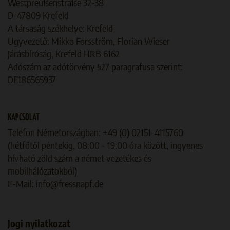
Westpreußenstraße 32-38
D-47809 Krefeld
A társaság székhelye: Krefeld
Ügyvezető:
Mikko Forsström, Florian Wieser
Járásbíróság, Krefeld HRB 6162
Adószám az adótörvény §27 paragrafusa szerint:
DE186565937
KAPCSOLAT
Telefon Németországban: +49 (0) 02151-4115760
(hétfőtől péntekig, 08:00 - 19:00 óra között, ingyenes
hívható zöld szám a német vezetékes és
mobilhálózatokból)
E-Mail: info@fressnapf.de
Jogi nyilatkozat