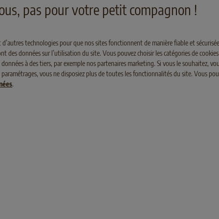
Babycat & Mother
 vous, pas pour votre petit compagnon !
ce
Sterilised
nd
Senior +12
 d’autres technologies pour que nos sites fonctionnent de manière fiable et sécurisée
 des données sur l’utilisation du site. Vous pouvez choisir les catégories de cookies
mark
Maine Coon
 données à des tiers, par exemple nos partenaires marketing. Si vous le souhaitez, vou
gary
vos paramétrages, vous ne disposiez plus de toutes les fonctionnalités du site. Vous p
nnées
.
and
Volaille
embourg
Poisson
ium
Cheval
ria
Kangourou
zerland
Canard
Veau