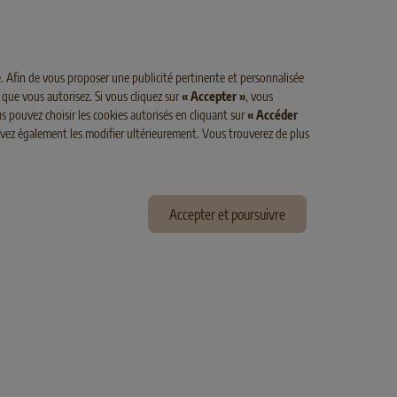
Classic Fit
Light
Pure
. Afin de vous proposer une publicité pertinente et personnalisée
 que vous autorisez. Si vous cliquez sur
« Accepter »
, vous
s pouvez choisir les cookies autorisés en cliquant sur
« Accéder
ouvez également les modifier ultérieurement. Vous trouverez de plus
Accepter et poursuivre