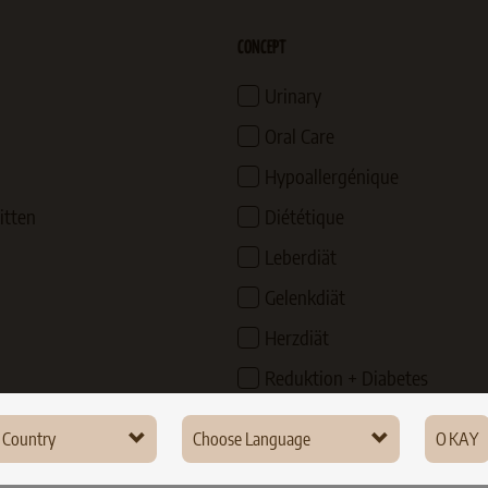
CONCEPT
Urinary
Oral Care
Hypoallergénique
itten
Diététique
Leberdiät
Gelenkdiät
Herzdiät
Reduktion + Diabetes
Outdoor
 Country
Choose Language
OKAY
Kitten
many