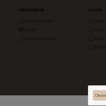
TYPE DE NOURRITURE
CYCL DE VIE
Nourriture sèche
Senior
Snacks
Adult
Nourriture humide
Kitten
Baby/K
Choose
Ger