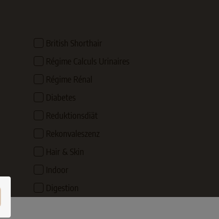
British Shorthair
Régime Calculs Urinaires
Régime Rénal
Diabetes
Reduktionsdiät
Rekonvaleszenz
Hair & Skin
Indoor
Digestion
Acceptance