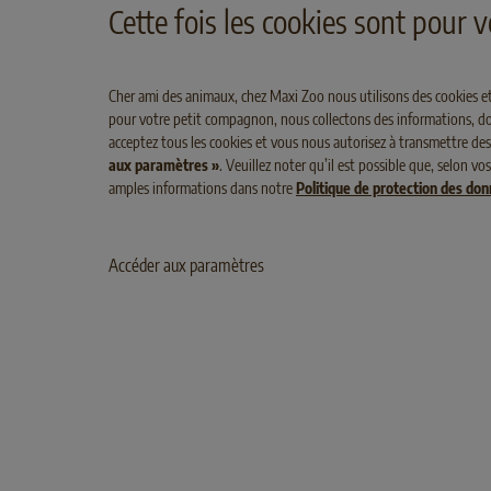
Cette fois les cookies sont pour
Fran
Pola
Cher ami des animaux, chez Maxi Zoo nous utilisons des cookies et
pour votre petit compagnon, nous collectons des informations, dont
Den
acceptez tous les cookies et vous nous autorisez à transmettre des
Hun
aux paramètres »
. Veuillez noter qu’il est possible que, selon 
TYPE DE NOURRITURE
amples informations dans notre
Politique de protection des do
Irel
Oie
Lux
Accéder aux paramètres
Bœuf
Belg
Protéine d'insectes
Aust
Poulet
Swit
buffle
Dinde
Saumon