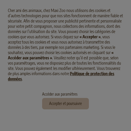
Cher ami des animaux, chez Maxi Zoo nous utilisons des cookies et
d’autres technologies pour que nos sites fonctionnent de manière fiable et
sécurisée. Afin de vous proposer une publicité pertinente et personnalisée
ENSEMBLE, POUR LE MEILLEUR
pour votre petit compagnon, nous collectons des informations, dont des
et pour le pire.
données sur l’utilisation du site. Vous pouvez choisir les catégories de
cookies que vous autorisez. Si vous cliquez sur
« Accepter »
, vous
Une friandise par ci, une petite gâterie par là et voilà que
acceptez tous les cookies et vous nous autorisez à transmettre des
votre compagnon à quatre pattes est à bout de souffle
données à des tiers, par exemple nos partenaires marketing. Si vous le
souhaitez, vous pouvez choisir les cookies autorisés en cliquant sur
«
après un petit jeu de « va chercher ». Découvrez maintenant
Accéder aux paramètres »
. Veuillez noter qu’il est possible que, selon
les éléments importants à respecter en matière de gestion
vos paramétrages, vous ne disposiez plus de toutes les fonctionnalités du
site. Vous pouvez également les modifier ultérieurement. Vous trouverez
du poids des chiens.
de plus amples informations dans notre
Politique de protection des
données
.
Accéder aux paramètres
Accepter et poursuivre