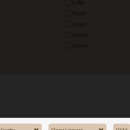
buffle
Poulet
Canard
Sanglier
Saumon