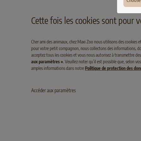
Choose
Ger
Cette fois les cookies sont pour
Fran
Pola
Cher ami des animaux, chez Maxi Zoo nous utilisons des cookies et
pour votre petit compagnon, nous collectons des informations, dont
Den
acceptez tous les cookies et vous nous autorisez à transmettre des
Hun
aux paramètres »
. Veuillez noter qu’il est possible que, selon 
amples informations dans notre
Politique de protection des do
BABYCAT & MOTHER
ADULT
POULET
Irel
SELECT GOLD Babycat & Mother
Poulet
Lux
Accéder aux paramètres
Belg
Aust
Swit