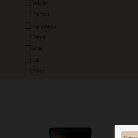
Volaille
Poisson
Kangourou
Dinde
Veau
Oie
Bœuf