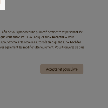
. Afin de vous proposer une publicité pertinente et personnalisée
 que vous autorisez. Si vous cliquez sur
« Accepter »
, vous
s pouvez choisir les cookies autorisés en cliquant sur
« Accéder
ouvez également les modifier ultérieurement. Vous trouverez de plus
T
PURE
KITTEN
POULET
ck
SELECT GOLD Pure Kitten Snack
Poulet
Accepter et poursuivre