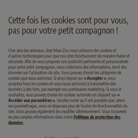
Cette fois les cookies sont pour vous,
pas pour votre petit compagnon !
MEDIUM
ADULT
CANARD
MEDIUM
ADULT
BUFFLE
Cher ami des animaux, chez Maxi Zoo nous utilisons des cookies et
DOMESTIQUE
d’autres technologies pour que nos sites fonctionnent de manière fiable et
SELECT GOLD Sensitive Medium Adult
sécurisée. Afin de vous proposer une publicité pertinente et personnalisée
Canard & Pommes de terre
SELECT GOLD Sensitive Medium Adult
pour votre petit compagnon, nous collectons des informations, dont des
Buffle domestique & au
données sur l’utilisation du site. Vous pouvez choisir les catégories de
cookies que vous autorisez. Si vous cliquez sur
« Accepter »
, vous
Tapioca
acceptez tous les cookies et vous nous autorisez à transmettre des
données à des tiers, par exemple nos partenaires marketing. Si vous le
souhaitez, vous pouvez choisir les cookies autorisés en cliquant sur
«
Accéder aux paramètres »
. Veuillez noter qu’il est possible que, selon
vos paramétrages, vous ne disposiez plus de toutes les fonctionnalités du
site. Vous pouvez également les modifier ultérieurement. Vous trouverez
de plus amples informations dans notre
Politique de protection des
données
.