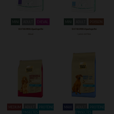
MINI
ADULT
CHEVAL
MINI
ADULT
POISSON
SELECT GOLD MEDICA Hypoallergen Mini
SELECT GOLD MEDICA Hypoallergen Mini
cheval
Lamm mit Reis
MEDIUM
ADULT
PROTÉINE
MAXI
ADULT
PROTÉINE
D'INSECTES
D'INSECTES