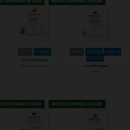
ADULT
POISSON
ADULT
POISSON
MOINS DE
CALORIES
SELECT GOLD MEDICA Hypoallergen
Saumon aux Pommes de terre
SELECT GOLD MEDICA Hypoallergen
Saumon