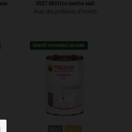
unior
SELECT GOLD Extra Sensitive Adult
Avec des protéines d'insects
ADULT
POULET