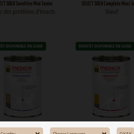
ECT GOLD Sensitive Mini Senior
SELECT GOLD Complete Maxi J
c des protéines d'insects
Bœuf
ADULT
DINDE
ADULT
POULET