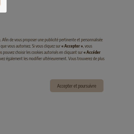
 Adult
SELECT GOLD MEDICA Diabetes Adult
Poulet
. Afin de vous proposer une publicité pertinente et personnalisée
 que vous autorisez. Si vous cliquez sur
« Accepter »
, vous
s pouvez choisir les cookies autorisés en cliquant sur
« Accéder
ouvez également les modifier ultérieurement. Vous trouverez de plus
Accepter et poursuivre
TES
ADULT
POULET
MOINS DE MATIÈRES