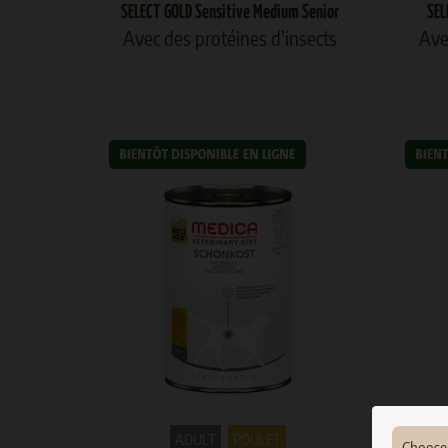
SELECT GOLD Sensitive Medium Senior
SEL
Avec des protéines d'insects
Ave
ADULT
POULET