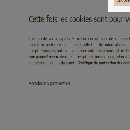
Choose
SELECT GOLD MEDICA Schonkost Adult
SELE
Ger
Poulet
Cette fois les cookies sont pour
Fran
Pola
Cher ami des animaux, chez Maxi Zoo nous utilisons des cookies et
pour votre petit compagnon, nous collectons des informations, dont
Den
acceptez tous les cookies et vous nous autorisez à transmettre des
Hun
aux paramètres »
. Veuillez noter qu’il est possible que, selon 
amples informations dans notre
Politique de protection des do
Irel
Lux
Accéder aux paramètres
Belg
Aust
Swit
ADULT
DINDE