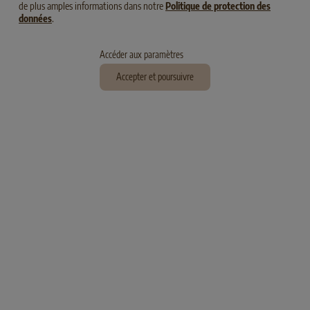
de plus amples informations dans notre
Politique de protection des
données
.
Accéder aux paramètres
Accepter et poursuivre
LIGHT ADULT
Volaille au Riz