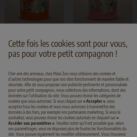
Hair & Skin Sensitive Adult Snack
Sensitive Kitten Snack
Cette fois les cookies sont pour vous,
Poulet
Poulet
pas pour votre petit compagnon !
PARMI LES PRODUITS
Cher ami des animaux, chez Maxi Zoo nous utilisons des cookies et
d’autres technologies pour que nos sites fonctionnent de manière fiable et
sécurisée. Afin de vous proposer une publicité pertinente et personnalisée
pour votre petit compagnon, nous collectons des informations, dont des
données sur l’utilisation du site. Vous pouvez choisir les catégories de
cookies que vous autorisez. Si vous cliquez sur
« Accepter »
, vous
NOTRE GAMME DE PRODUITS
acceptez tous les cookies et vous nous autorisez à transmettre des
données à des tiers, par exemple nos partenaires marketing. Si vous le
souhaitez, vous pouvez choisir les cookies autorisés en cliquant sur
«
Accéder aux paramètres »
. Veuillez noter qu’il est possible que, selon
vos paramétrages, vous ne disposiez plus de toutes les fonctionnalités du
site. Vous pouvez également les modifier ultérieurement. Vous trouverez