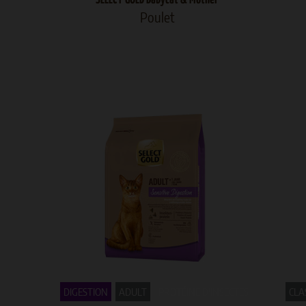
Poulet
DIGESTION
ADULT
PROTÉINE D'INSECTES
CLAS