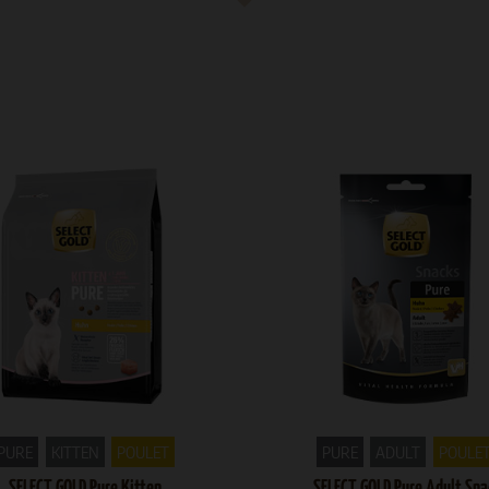
PURE
KITTEN
POULET
PURE
ADULT
POULE
SELECT GOLD Pure Kitten
SELECT GOLD Pure Adult Sna