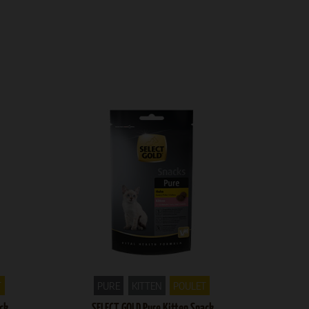
T
PURE
KITTEN
POULET
ck
SELECT GOLD Pure Kitten Snack