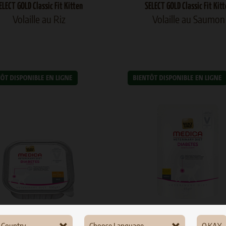
ELECT GOLD Classic Fit Kitten
SELECT GOLD Classic Fit Kit
Volaille au Riz
Volaille au Saumon
ABETES
ADULT
VOLAILLE
DIABETES
ADULT
DIN