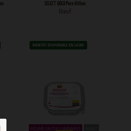
ten
SELECT GOLD Pure Kitten
Bœuf
DE
RÉGIME CALCULS URINAIRES
ADULT