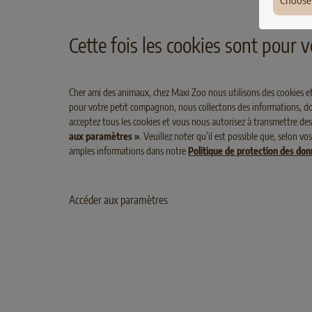
Choose
S
SELECT GOLD Classic Fit Senior +9
Ger
Volaille au Riz
Cette fois les cookies sont pour
Fran
Pola
Cher ami des animaux, chez Maxi Zoo nous utilisons des cookies et
pour votre petit compagnon, nous collectons des informations, dont
Den
acceptez tous les cookies et vous nous autorisez à transmettre des
Hun
aux paramètres »
. Veuillez noter qu’il est possible que, selon 
amples informations dans notre
Politique de protection des do
Irel
Lux
Accéder aux paramètres
Belg
Aust
Swit