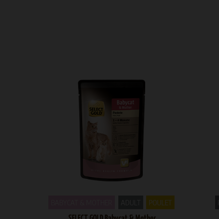
BABYCAT & MOTHER
ADULT
POULET
SELECT GOLD Babycat & Mother