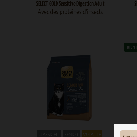
SELECT GOLD Sensitive Digestion Adult
S
Avec des protéines d'insects
CLASSIC FIT
SENIOR
VOLAILLE
DI