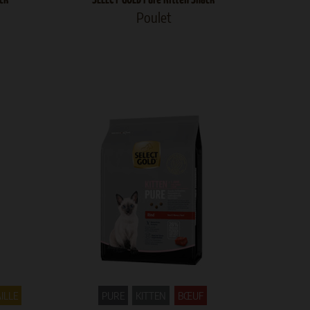
Poulet
ILLE
PURE
KITTEN
BŒUF