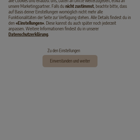
alle Cookies und erlaubst uns, Daten an Dritte weiterzugeben, etwa an
ADULT
ENTE
ADULT
LACHS
unsere Marketingpartner. Falls du
nicht zustimmst
, beachte bitte, dass
auf Basis deiner Einstellungen womöglich nicht mehr alle
SELECT GOLD Sensitive Adult Snacks
SELECT GOLD Sensitive Adult Snacks
Funktionalitäten der Seite zur Verfügung stehen. Alle Details findest du in
Ente mit Kartoffel
Lachs mit Kartoffel
den
«Einstellungen»
. Diese kannst du auch später noch jederzeit
anpassen. Weitere Informationen findest du in unserer
Datenschutzerklärung
.
Zu den Einstellungen
Einverstanden und weiter
MINI
ADULT
MINI
ADULT
SELECT GOLD Sensitive Mini Dental
SELECT GOLD Sensitive Mini Dental
Snacks
Snacks with Algae