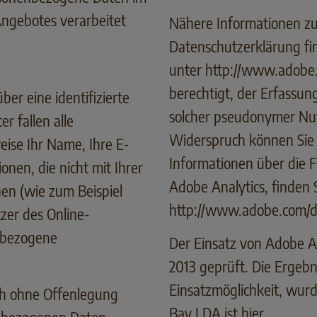
ngebotes verarbeitet
Nähere Informationen z
Datenschutzerklärung fi
unter
http://www.adobe.
berechtigt, der Erfassun
er eine identifizierte
solcher pseudonymer Nut
er fallen alle
Widerspruch können Sie 
eise Ihr Name, Ihre E-
Informationen über die 
onen, die nicht mit Ihrer
Adobe Analytics, finden 
en (wie zum Beispiel
http://www.adobe.com/de
zer des Online-
nbezogene
Der Einsatz von Adobe A
2013 geprüft. Die Ergeb
Einsatzmöglichkeit, wurde
ch ohne Offenlegung
Bay LDA ist hier