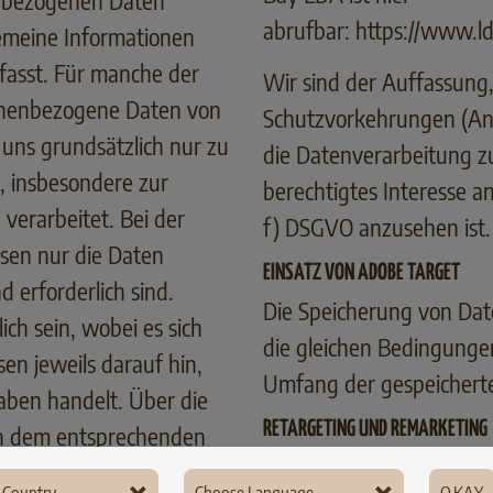
enbezogenen Daten
abrufbar:
https://www.ld
gemeine Informationen
fasst. Für manche der
Wir sind der Auffassung
onenbezogene Daten von
Schutzvorkehrungen (An
uns grundsätzlich nur zu
die Datenverarbeitung z
 insbesondere zur
berechtigtes Interesse an
verarbeitet. Bei der
f) DSGVO anzusehen ist
en nur die Daten
EINSATZ VON ADOBE TARGET
 erforderlich sind.
Die Speicherung von Date
h sein, wobei es sich
die gleichen Bedingungen
en jeweils darauf hin,
Umfang der gespeicherte
gaben handelt. Über die
RETARGETING UND REMARKETING
 in dem entsprechenden
Unter Retargeting bzw.