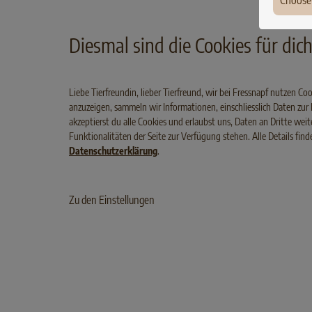
Choose
Eine automatisierte Entscheidungsfindung auf 
Ger
personenbezogenen Daten findet im Zusamm
Diesmal sind die Cookies für dich,
Fran
unseres Online-Angebotes nicht statt.
Pola
Liebe Tierfreundin, lieber Tierfreund, wir bei Fressnapf nutzen C
VERARBEITUNG PERSONENBEZOGENER INFORMATIONEN
anzuzeigen, sammeln wir Informationen, einschliesslich Daten zu
Den
Ihre Angaben werden von uns auf besonders 
akzeptierst du alle Cookies und erlaubst uns, Daten an Dritte we
Hun
Funktionalitäten der Seite zur Verfügung stehen. Alle Details fin
innerhalb der Europäischen Union gespeichert.
Datenschutzerklärung
.
technische und organisatorische Maßnahmen g
Irel
Zerstörung, Zugriff, Veränderung oder Verbre
Lux
Zu den Einstellungen
unbefugte Personen geschützt. Der Zugriff auf
Belg
wenigen, befugten Personen möglich. Diese sin
Aust
kaufmännische oder redaktionelle Betreuung d
Swit
Trotz regelmäßiger Kontrollen ist ein vollständ
Gefahren jedoch nicht möglich.