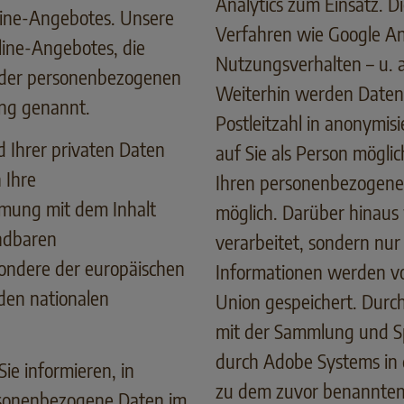
Analytics zum Einsatz. 
ine-Angebotes. Unsere
Verfahren wie Google An
line-Angebotes, die
Nutzungsverhalten – u. a
g der personenbezogenen
Weiterhin werden Daten 
ung genannt.
Postleitzahl in anonymis
 Ihrer privaten Daten
auf Sie als Person mögl
 Ihre
Ihren personenbezogenen
mung mit dem Inhalt
möglich. Darüber hinaus
ndbaren
verarbeitet, sondern nur
ondere der europäischen
Informationen werden v
en nationalen
Union gespeichert. Durch
mit der Sammlung und S
durch Adobe Systems in 
ie informieren, in
zu dem zuvor benannten
sonenbezogene Daten im