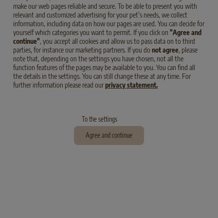
make our web pages reliable and secure. To be able to present you with
relevant and customized advertising for your pet’s needs, we collect
information, including data on how our pages are used. You can decide for
THEMEN
yourself which categories you want to permit. If you click on
"Agree and
continue"
, you accept all cookies and allow us to pass data on to third
parties, for instance our marketing partners. If you do
not agree
, please
note that, depending on the settings you have chosen, not all the
function features of the pages may be available to you. You can find all
the details in the settings. You can still change these at any time. For
further information please read our
privacy statement.
To the settings
Agree and continue
ERNÄHRUNGSKONZEPT