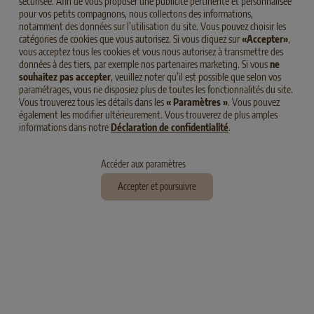
sécurisée. Afin de vous proposer une publicité pertinente et personnalisée
PARMI LES PRODUITS
pour vos petits compagnons, nous collectons des informations,
notamment des données sur l’utilisation du site. Vous pouvez choisir les
catégories de cookies que vous autorisez. Si vous cliquez sur
«Accepter»
,
vous acceptez tous les cookies et vous nous autorisez à transmettre des
données à des tiers, par exemple nos partenaires marketing. Si vous
ne
souhaitez pas accepter
, veuillez noter qu’il est possible que selon vos
paramétrages, vous ne disposiez plus de toutes les fonctionnalités du site.
Vous trouverez tous les détails dans les
« Paramètres »
. Vous pouvez
également les modifier ultérieurement. Vous trouverez de plus amples
NOTRE GAMME DE PRODUITS
informations dans notre
Déclaration de confidentialité
.
Accéder aux paramètres
Accepter et poursuivre