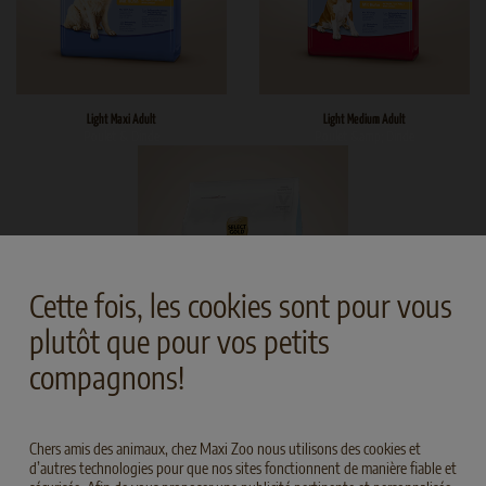
Light Maxi Adult
Light Medium Adult
Poulet & Dinde
Poulet &amp; Dinde
Cette fois, les cookies sont pour vous
plutôt que pour vos petits
compagnons!
MEDICA Reduktion
Chers amis des animaux, chez Maxi Zoo nous utilisons des cookies et
Volaille au Riz
d’autres technologies pour que nos sites fonctionnent de manière fiable et