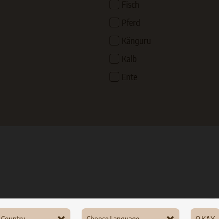
Fisch
Pferd
Känguru
Kalb
Ente