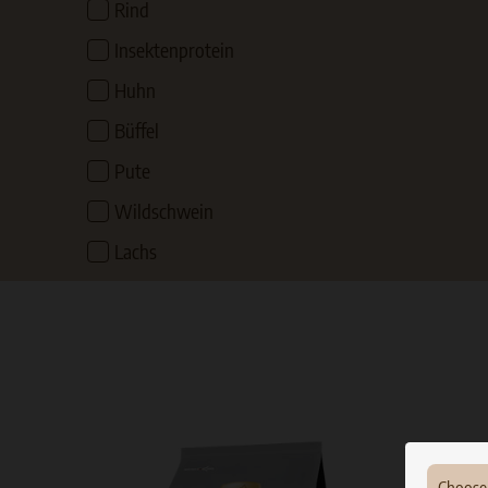
Rind
Insektenprotein
Huhn
Büffel
Pute
Wildschwein
Lachs