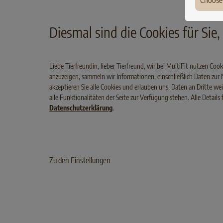
Choose
Ger
Diesmal sind die Cookies für Sie, 
Fran
Pola
Liebe Tierfreundin, lieber Tierfreund, wir bei MultiFit nutzen Co
anzuzeigen, sammeln wir Informationen, einschließlich Daten zur
Den
akzeptieren Sie alle Cookies und erlauben uns, Daten an Dritte we
Hun
alle Funktionalitäten der Seite zur Verfügung stehen. Alle Details
Datenschutzerklärung
.
PURE
KITTEN
HUHN
DIGEST
Irel
SELECT GOLD Pure Kitten
SELEC
Huhn
Lux
Belg
Zu den Einstellungen
Aust
Swit