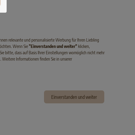
Ihnen relevante und personalisierte Werbung für Ihren Liebling
 möchten. Wenn Sie
"Einverstanden und weiter"
klicken,
Sie bitte, dass auf Basis Ihrer Einstellungen womöglich nicht mehr
n. Weitere Informationen finden Sie in unserer
ÜGEL
CLASSIC FIT
KITTEN
GEFLÜGEL
ten
SELECT GOLD Classic Fit Kitten
Geflügel mit Lachs
Einverstanden und weiter