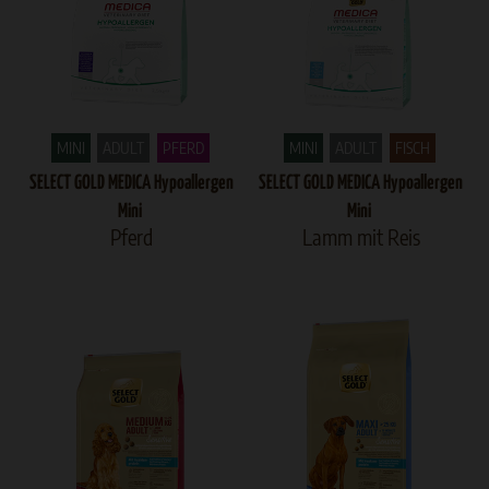
MINI
ADULT
PFERD
MINI
ADULT
FISCH
SELECT GOLD MEDICA Hypoallergen
SELECT GOLD MEDICA Hypoallergen
Mini
Mini
Pferd
Lamm mit Reis