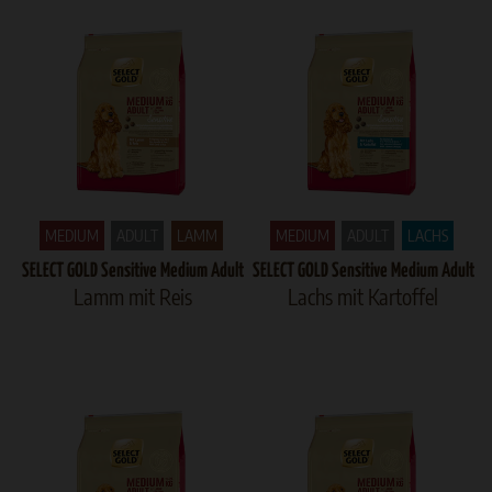
MEDIUM
ADULT
LAMM
MEDIUM
ADULT
LACHS
SELECT GOLD Sensitive Medium Adult
SELECT GOLD Sensitive Medium Adult
Lamm mit Reis
Lachs mit Kartoffel