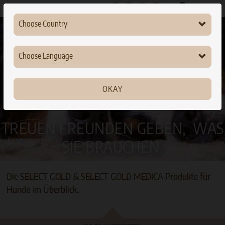
DE
Choose Country
Germany
Choose Language
France
Poland
OKAY
Denmark
Hungary
TREUEN FREUNDEN GEBEN,
WAS
Ireland
SIE BRAUCHEN.
Luxembourg
Belgium
Die SELECT GOLD & SELECT GOLD MEDICA Produkte für
Hunde im Überblick.
Austria
Switzerland