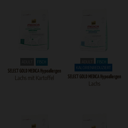
ADULT
FISCH
ADULT
FISCH
KALORIENREDUZIERT
SELECT GOLD MEDICA Hypoallergen
Lachs mit Kartoffel
SELECT GOLD MEDICA Hypoallergen
Lachs