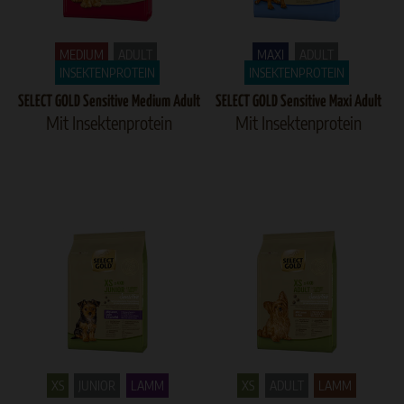
MEDIUM
ADULT
MAXI
ADULT
INSEKTENPROTEIN
INSEKTENPROTEIN
SELECT GOLD Sensitive Medium Adult
SELECT GOLD Sensitive Maxi Adult
Mit Insektenprotein
Mit Insektenprotein
XS
JUNIOR
LAMM
XS
ADULT
LAMM