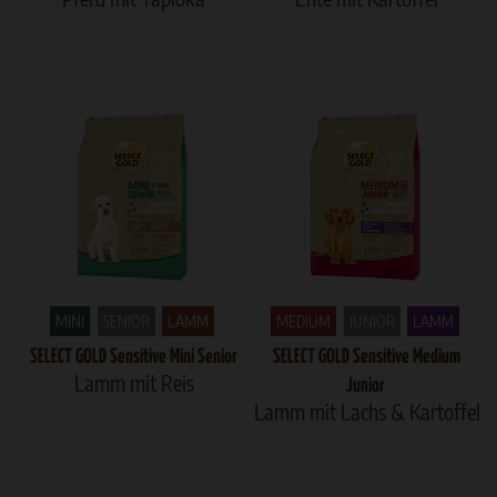
MINI
SENIOR
LAMM
MEDIUM
JUNIOR
LAMM
SELECT GOLD Sensitive Mini Senior
SELECT GOLD Sensitive Medium
Lamm mit Reis
Junior
Lamm mit Lachs & Kartoffel