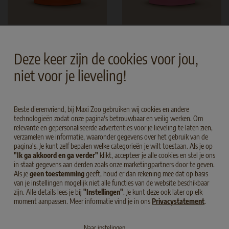
Hair & Skin Sensitive Adult Snack
Sensitive Kitten Snack
Kip
Kip
Deze keer zijn de cookies voor jou,
NAAR DE PRODUCTEN
niet voor je lieveling!
Beste dierenvriend, bij Maxi Zoo gebruiken wij cookies en andere
technologieën zodat onze pagina's betrouwbaar en veilig werken. Om
relevante en gepersonaliseerde advertenties voor je lieveling te laten zien,
verzamelen we informatie, waaronder gegevens over het gebruik van de
PRODUCT HIGHLIGHTS
pagina's. Je kunt zelf bepalen welke categorieën je wilt toestaan. Als je op
"Ik ga akkoord en ga verder"
klikt, accepteer je alle cookies en stel je ons
in staat gegevens aan derden zoals onze marketingpartners door te geven.
Als je
geen toestemming
geeft, houd er dan rekening mee dat op basis
van je instellingen mogelijk niet alle functies van de website beschikbaar
zijn. Alle details lees je bij
"Instellingen"
. Je kunt deze ook later op elk
moment aanpassen. Meer informatie vind je in ons
Privacystatement
.
Naar instelingen