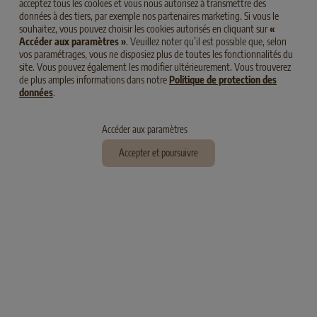
acceptez tous les cookies et vous nous autorisez à transmettre des
données à des tiers, par exemple nos partenaires marketing. Si vous le
souhaitez, vous pouvez choisir les cookies autorisés en cliquant sur
«
ADULT
PROTÉINE D'INSECTES
ADULT
PROTÉINE D'INSECTES
Accéder aux paramètres »
. Veuillez noter qu’il est possible que, selon
vos paramétrages, vous ne disposiez plus de toutes les fonctionnalités du
SELECT GOLD Extra Sensitive Adult
SELECT GOLD MEDICA Hypoallergen
site. Vous pouvez également les modifier ultérieurement. Vous trouverez
Avec des protéines d'insects
de plus amples informations dans notre
Politique de protection des
Adult
données
.
Avec des protéines d'insects
Accéder aux paramètres
Accepter et poursuivre
ADULT
PROTÉINE D'INSECTES
MEDIUM
ADULT
PROTÉINE