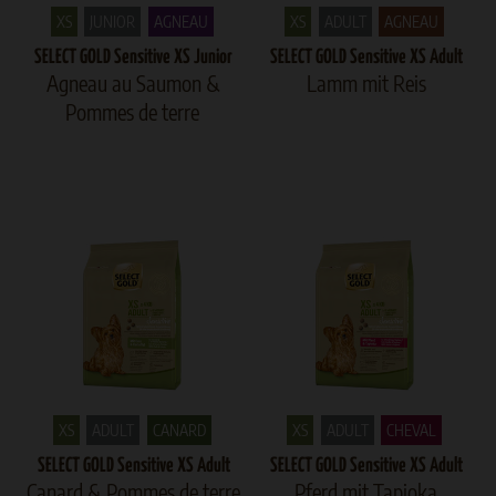
XS
JUNIOR
AGNEAU
XS
ADULT
AGNEAU
SELECT GOLD Sensitive XS Junior
SELECT GOLD Sensitive XS Adult
Agneau au Saumon &
Lamm mit Reis
Pommes de terre
XS
ADULT
CANARD
XS
ADULT
CHEVAL
SELECT GOLD Sensitive XS Adult
SELECT GOLD Sensitive XS Adult
Canard & Pommes de terre
Pferd mit Tapioka