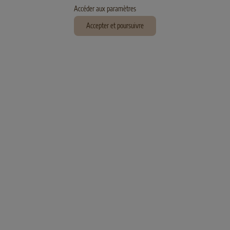
Accéder aux paramètres
Accepter et poursuivre
MEDIUM
ADULT
CHEVAL
MEDIUM
SENIOR
AGNEAU
SELECT GOLD Sensitive Medium Adult
SELECT GOLD Sensitive Medium
Pferd mit Tapioka
Senior
Lamm mit Reis