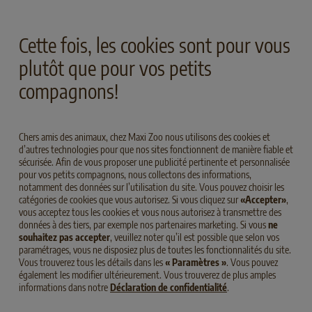
Cette fois, les cookies sont pour vous
plutôt que pour vos petits
compagnons!
Chers amis des animaux, chez Maxi Zoo nous utilisons des cookies et
d’autres technologies pour que nos sites fonctionnent de manière fiable et
sécurisée. Afin de vous proposer une publicité pertinente et personnalisée
pour vos petits compagnons, nous collectons des informations,
notamment des données sur l’utilisation du site. Vous pouvez choisir les
MEDIUM
ADULT
CANARD
MEDIUM
ADULT
BUFFLE
catégories de cookies que vous autorisez. Si vous cliquez sur
«Accepter»
,
vous acceptez tous les cookies et vous nous autorisez à transmettre des
DOMESTIQUE
SELECT GOLD Sensitive Medium Adult
données à des tiers, par exemple nos partenaires marketing. Si vous
ne
Canard & Pommes de terre
SELECT GOLD Sensitive Medium Adult
souhaitez pas accepter
, veuillez noter qu’il est possible que selon vos
Buffle domestique & au
paramétrages, vous ne disposiez plus de toutes les fonctionnalités du site.
Vous trouverez tous les détails dans les
« Paramètres »
. Vous pouvez
Tapioca
également les modifier ultérieurement. Vous trouverez de plus amples
informations dans notre
Déclaration de confidentialité
.