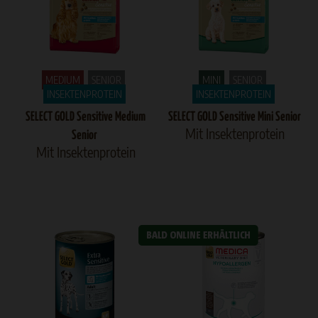
MEDIUM
SENIOR
MINI
SENIOR
INSEKTENPROTEIN
INSEKTENPROTEIN
SELECT GOLD Sensitive Medium
SELECT GOLD Sensitive Mini Senior
Mit Insektenprotein
Senior
Mit Insektenprotein