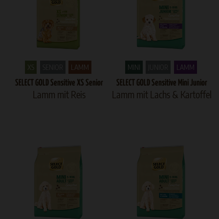
XS
SENIOR
LAMM
MINI
JUNIOR
LAMM
SELECT GOLD Sensitive XS Senior
SELECT GOLD Sensitive Mini Junior
Lamm mit Reis
Lamm mit Lachs & Kartoffel