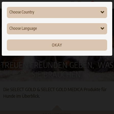
LU
Choose Country
Germany
Choose Language
France
Poland
OKAY
Denmark
Hungary
TREUEN FREUNDEN GEBEN,
WAS
Ireland
SIE BRAUCHEN.
Luxembourg
Belgium
Die SELECT GOLD & SELECT GOLD MEDICA Produkte für
Hunde im Überblick.
Austria
Switzerland