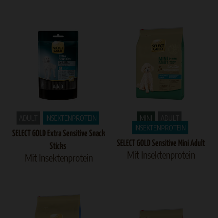
ADULT
INSEKTENPROTEIN
MINI
ADULT
INSEKTENPROTEIN
SELECT GOLD Extra Sensitive Snack
SELECT GOLD Sensitive Mini Adult
Sticks
Mit Insektenprotein
Mit Insektenprotein