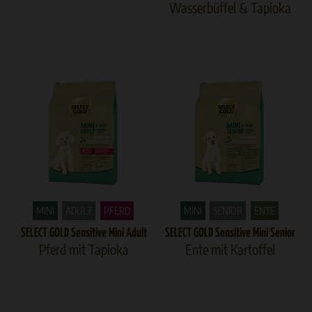
Wasserbüffel & Tapioka
MINI
ADULT
PFERD
MINI
SENIOR
ENTE
SELECT GOLD Sensitive Mini Adult
SELECT GOLD Sensitive Mini Senior
Pferd mit Tapioka
Ente mit Kartoffel