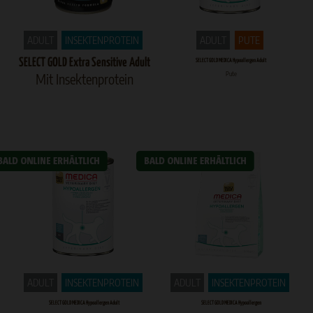
ADULT
INSEKTENPROTEIN
ADULT
PUTE
SELECT GOLD Extra Sensitive Adult
SELECT GOLD MEDICA Hypoallergen Adult
Pute
Mit Insektenprotein
ADULT
INSEKTENPROTEIN
ADULT
INSEKTENPROTEIN
SELECT GOLD MEDICA Hypoallergen Adult
SELECT GOLD MEDICA Hypoallergen