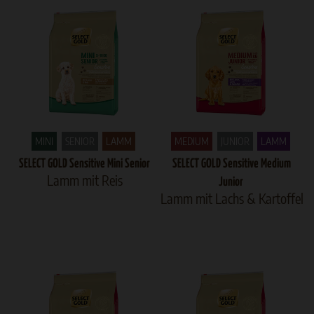
MINI
SENIOR
LAMM
MEDIUM
JUNIOR
LAMM
SELECT GOLD Sensitive Mini Senior
SELECT GOLD Sensitive Medium
Lamm mit Reis
Junior
Lamm mit Lachs & Kartoffel