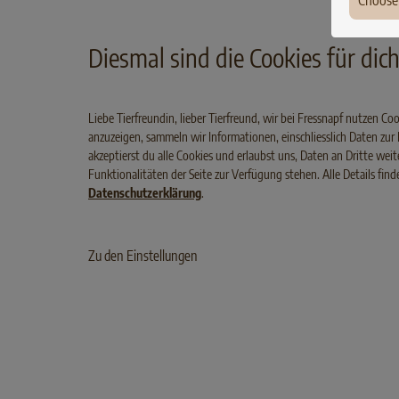
Choose
Ger
Diesmal sind die Cookies für dich,
Fran
Pola
Liebe Tierfreundin, lieber Tierfreund, wir bei Fressnapf nutzen C
anzuzeigen, sammeln wir Informationen, einschliesslich Daten zu
Den
TIPPS ZUR FÜTTE
akzeptierst du alle Cookies und erlaubst uns, Daten an Dritte we
Hun
Funktionalitäten der Seite zur Verfügung stehen. Alle Details fin
Datenschutzerklärung
.
Irel
Lux
Zu den Einstellungen
Belg
Aust
Swit