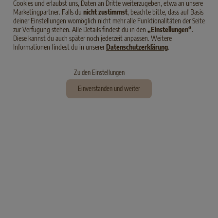
Cookies und erlaubst uns, Daten an Dritte weiterzugeben, etwa an unsere
Marketingpartner. Falls du
nicht zustimmst
, beachte bitte, dass auf Basis
deiner Einstellungen womöglich nicht mehr alle Funktionalitäten der Seite
zur Verfügung stehen. Alle Details findest du in den
„Einstellungen“
.
Diese kannst du auch später noch jederzeit anpassen. Weitere
Informationen findest du in unserer
Datenschutzerklärung
.
Zu den Einstellungen
Einverstanden und weiter
PURE
ADULT
PUTE
PURE
ADULT
SELECT GOLD Adult Pure in Soße
SELECT GOLD Pure Adult Multipack
Pute
Pouches