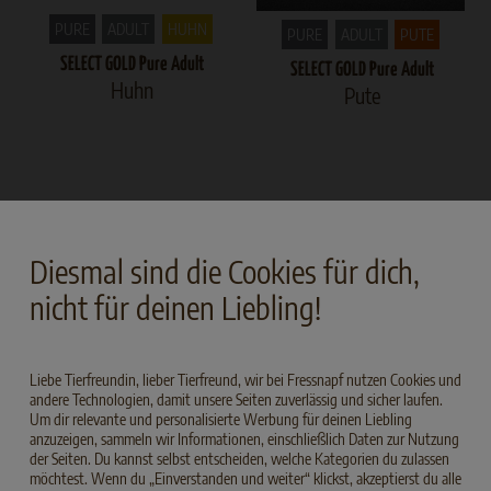
PURE
ADULT
HUHN
PURE
ADULT
PUTE
SELECT GOLD Pure Adult
SELECT GOLD Pure Adult
Huhn
Pute
Diesmal sind die Cookies für dich,
nicht für deinen Liebling!
Liebe Tierfreundin, lieber Tierfreund, wir bei Fressnapf nutzen Cookies und
andere Technologien, damit unsere Seiten zuverlässig und sicher laufen.
PURE
ADULT
HUHN
PURE
ADULT
RIND
Um dir relevante und personalisierte Werbung für deinen Liebling
anzuzeigen, sammeln wir Informationen, einschließlich Daten zur Nutzung
SELECT GOLD Adult Pure in Soße
SELECT GOLD Adult Pure in Soße
der Seiten. Du kannst selbst entscheiden, welche Kategorien du zulassen
Huhn
Rind
möchtest. Wenn du „Einverstanden und weiter“ klickst, akzeptierst du alle