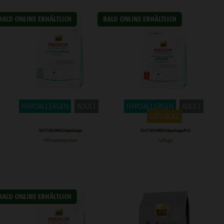
HYPOALLERGEN
ADULT
HYPOALLERGEN
ADULT
INSEKTENPROTEIN
GEFLÜGEL
SELECT GOLD MEDICA Hypoallergen
SELECT GOLD MEDICA Hypoallergen PLUS
Mit Insektenprotein
Geflügel