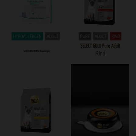
HYPOALLERGEN
ADULT
PURE
ADULT
RIND
FISCH
SELECT GOLD Pure Adult
Rind
SELECT GOLD MEDICA Hypoallergen